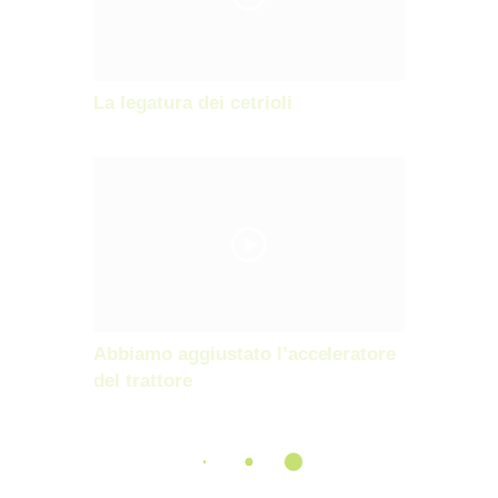
La legatura dei cetrioli
Abbiamo aggiustato l’acceleratore
del trattore