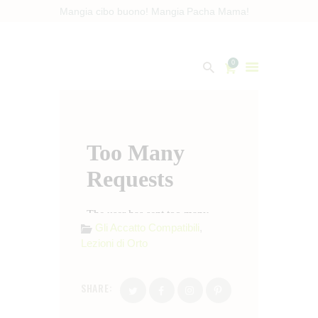
Mangia cibo buono! Mangia Pacha Mama!
Pacha Mama
0
Buono per te… Buono per l'ambiente…
CHI SIAMO
CONTATTI
PRIVACY POLICY
COOKIE POLICY
Gli Accatto Compatibili
,
Lezioni di Orto
SHARE: